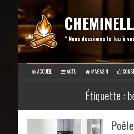
Aller
au
CHEMINELL
contenu
“ Nous dessinons le feu à v
ACCUEIL
ACTU
MAGASIN
CONSE
Étiquette :
b
Poêle