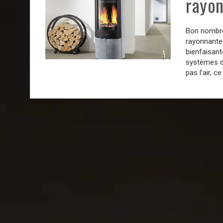
rayo
Bon nombre 
rayonnante 
bienfaisant
systèmes d
pas l’air, c