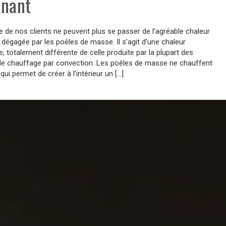
nnant
de nos clients ne peuvent plus se passer de l’agréable chaleur
dégagée par les poêles de masse. Il s’agit d’une chaleur
e, totalement différente de celle produite par la plupart des
e chauffage par convection .Les poêles de masse ne chauffent
e qui permet de créer à l’intérieur un […]