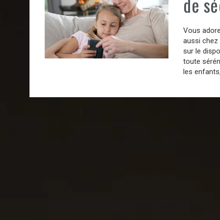
de sé
Vous adorez
aussi chez 
sur le disp
toute sérén
les enfants,