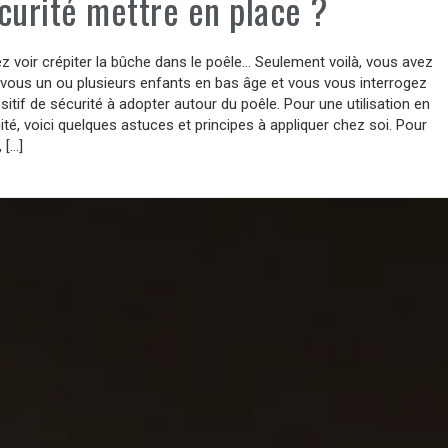
curité mettre en place ?
 voir crépiter la bûche dans le poêle… Seulement voilà, vous avez
vous un ou plusieurs enfants en bas âge et vous vous interrogez
ositif de sécurité à adopter autour du poêle. Pour une utilisation en
ité, voici quelques astuces et principes à appliquer chez soi. Pour
 […]