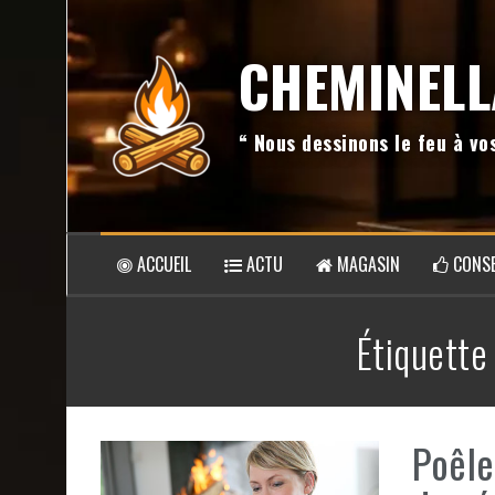
Aller
au
CHEMINELL
contenu
“ Nous dessinons le feu à v
ACCUEIL
ACTU
MAGASIN
CONSE
Étiquette
Poêle