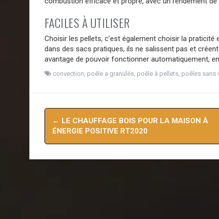
combustion efficace et propre, avec un rendement de 
FACILES À UTILISER
Choisir les pellets, c’est également choisir la praticit
dans des sacs pratiques, ils ne salissent pas et créent
avantage de pouvoir fonctionner automatiquement, en r
convection
,
poêle a granulés
,
poêle à pellets
,
poêles sans v
Navigation
←
LE CHAUFFAGE BOIS POUR LA MAISON À
d'article
ÉNERGIE POSITIVE RT2020