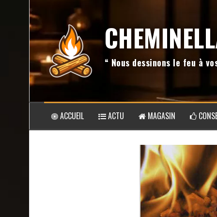
Aller
au
CHEMINELL
contenu
“ Nous dessinons le feu à v
ACCUEIL
ACTU
MAGASIN
CONSE