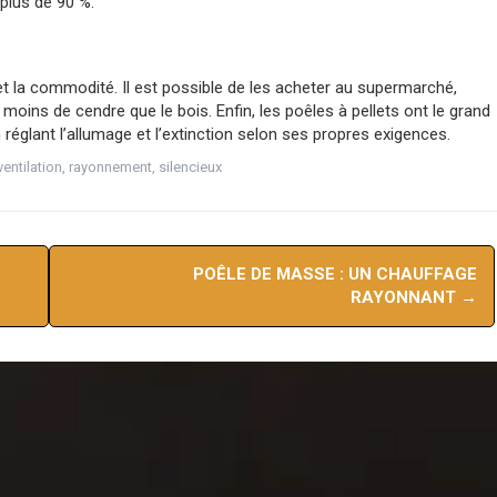
plus de 90 %.
é et la commodité. Il est possible de les acheter au supermarché,
 moins de cendre que le bois. Enfin, les poêles à pellets ont le grand
églant l’allumage et l’extinction selon ses propres exigences.
entilation
,
rayonnement
,
silencieux
POÊLE DE MASSE : UN CHAUFFAGE
RAYONNANT
→