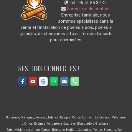
Tél :
06 51 85 39 42
Formulaire de contact
Entreprise familiale, nous
sommes spécialisés dans la
vente et l’installation de poêles à bois, poêles à
granulés, de cheminées à foyer fermé et inserts
pour cheminées.
RESTONS CONNECTES !
Bordeaux
,
Mérignac
,
Pessac
,
Talence
,
Bruges
,
Cenon
,
Lormont
,
Le Bouscat
,
Villenave-
d’Ornon
,
Eysines
,
Ambarès-et-Lagrave
,
Blanquefort
,
Gradignan
Saint-Médard-en-Jalles
,
Carbon-Blanc
,
Le Haillan
,
Cadaujac
,
Floirac
,
Bassens
,
Saint-