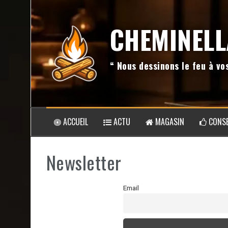
Aller
au
CHEMINELL
contenu
“ Nous dessinons le feu à v
ACCUEIL
ACTU
MAGASIN
CONSE
Newsletter
Email