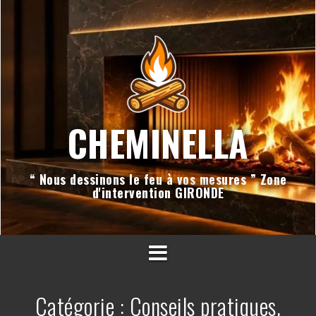
Aller
au
contenu
CHEMINELLA
“ Nous dessinons le feu à vos mesures ” Zone
d'intervention GIRONDE
Catégorie :
Conseils pratiques,